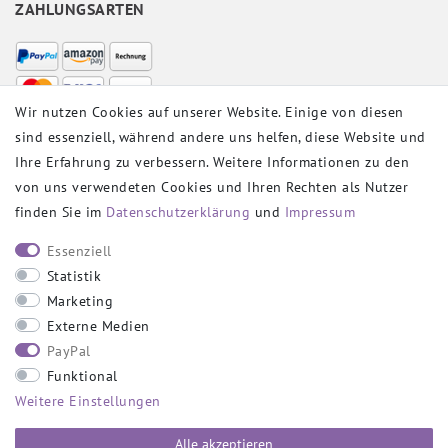
ZAHLUNGSARTEN
Wir nutzen Cookies auf unserer Website. Einige von diesen
sind essenziell, während andere uns helfen, diese Website und
VERSANDPARTNER
Ihre Erfahrung zu verbessern. Weitere Informationen zu den
von uns verwendeten Cookies und Ihren Rechten als Nutzer
finden Sie im
Daten­schutz­erklärung
und
Impressum
SOCIAL
Essenziell
Statistik
Marketing
Externe Medien
PayPal
SICHER EINKAUFEN
Funktional
Weitere Einstellungen
Alle akzeptieren