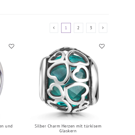
1
2
3
men und
Silber Charm Herzen mit türkisem
Glaskern