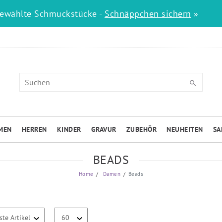
gewählte Schmuckstücke -
Schnäppchen sichern
»
MEN
HERREN
KINDER
GRAVUR
ZUBEHÖR
NEUHEITEN
SA
BEADS
Home
Damen
Beads