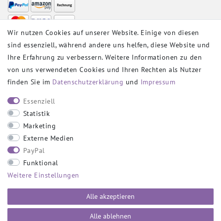
Wir nutzen Cookies auf unserer Website. Einige von diesen
sind essenziell, während andere uns helfen, diese Website und
VERSANDPARTNER
Ihre Erfahrung zu verbessern. Weitere Informationen zu den
von uns verwendeten Cookies und Ihren Rechten als Nutzer
finden Sie im
Daten­schutz­erklärung
und
Impressum
SOCIAL
Essenziell
Statistik
Marketing
Externe Medien
PayPal
SICHER EINKAUFEN
Funktional
Weitere Einstellungen
Alle akzeptieren
Alle ablehnen