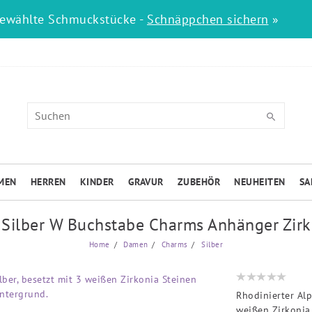
gewählte Schmuckstücke -
Schnäppchen sichern
»
MEN
HERREN
KINDER
GRAVUR
ZUBEHÖR
NEUHEITEN
SA
 Silber W Buchstabe Charms Anhänger Zirk
Home
Damen
Charms
Silber
Rhodinierter Al
weißen Zirkonia