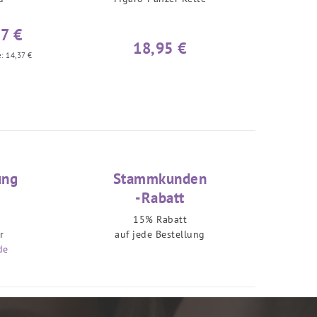
37 €
18,95 €
e:
14,37 €
ung
Stammkunden
-Rabatt
15% Rabatt
r
auf jede Bestellung
de