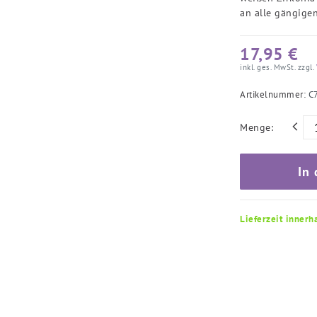
an alle gängige
17,95 €
inkl. ges. MwSt. zzgl.
Artikelnummer:
C
Menge:
In
Lieferzeit innerh