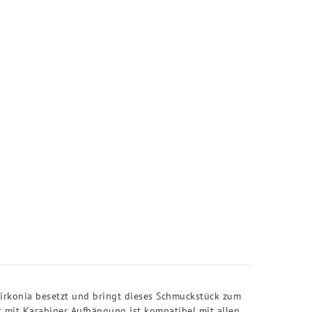
irkonia besetzt und bringt dieses Schmuckstück zum
t mit Karabiner Aufhängung ist kompatibel mit allen