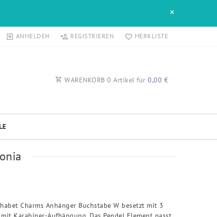
×
ANMELDEN
REGISTRIEREN
MERKLISTE
WARENKORB
0
Artikel für
0,00 €
LE
onia
phabet Charms Anhänger Buchstabe W besetzt mit 3
 mit Karabiner-Aufhängung. Das Pendel Element passt