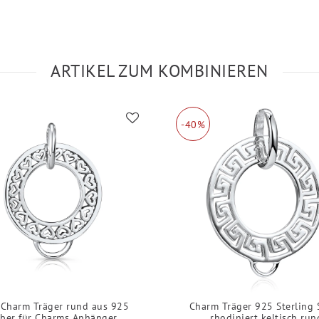
ARTIKEL ZUM KOMBINIEREN
-40%
 Charm Träger rund aus 925
Charm Träger 925 Sterling 
lber für Charms Anhänger
rhodiniert keltisch run