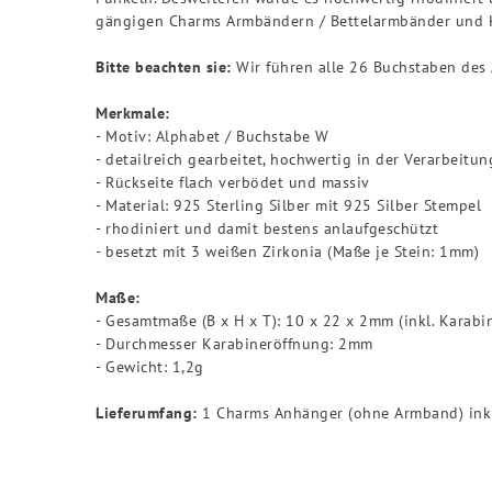
gängigen Charms Armbändern / Bettelarmbänder und K
Bitte beachten sie:
Wir führen alle 26 Buchstaben des 
Merkmale:
- Motiv: Alphabet / Buchstabe W
- detailreich gearbeitet, hochwertig in der Verarbeitun
- Rückseite flach verbödet und massiv
- Material: 925 Sterling Silber mit 925 Silber Stempel
- rhodiniert und damit bestens anlaufgeschützt
- besetzt mit 3 weißen Zirkonia (Maße je Stein: 1mm)
Maße:
- Gesamtmaße (B x H x T): 10 x 22 x 2mm (inkl. Karabi
- Durchmesser Karabineröffnung: 2mm
- Gewicht: 1,2g
Lieferumfang:
1 Charms Anhänger (ohne Armband) inkl