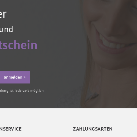
er
 und
tschein
anmelden »
ung ist jederzeit möglich.
NSERVICE
ZAHLUNGSARTEN