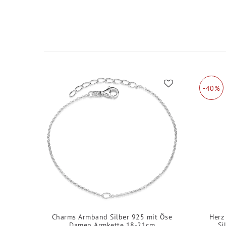
-40%
Charms Armband Silber 925 mit Öse
Herz
Damen Armkette 18-21cm
Si