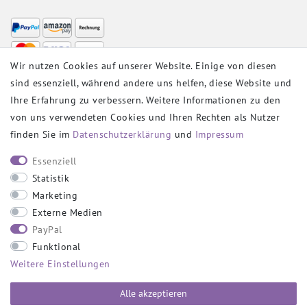
Wir nutzen Cookies auf unserer Website. Einige von diesen
sind essenziell, während andere uns helfen, diese Website und
VERSANDPARTNER
Ihre Erfahrung zu verbessern. Weitere Informationen zu den
von uns verwendeten Cookies und Ihren Rechten als Nutzer
finden Sie im
Daten­schutz­erklärung
und
Impressum
SOCIAL
Essenziell
Statistik
Marketing
Externe Medien
PayPal
SICHER EINKAUFEN
Funktional
Weitere Einstellungen
Alle akzeptieren