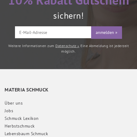
10% Rabatt Gutschein
sichern!
anmelden »
Weitere Informationen zum
Datenschutz »
Eine Abmeldung ist jederzeit
möglich.
MATERIA SCHMUCK
Über uns
Jobs
Schmuck Lexikon
Herbstschmuck
Lebensbaum Schmuck