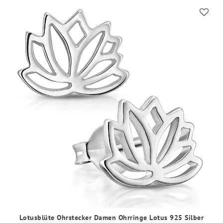
Lotusblüte Ohrstecker Damen Ohrringe Lotus 925 Silber