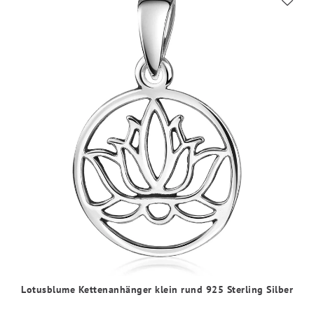
Lotusblume Kettenanhänger klein rund 925 Sterling Silber