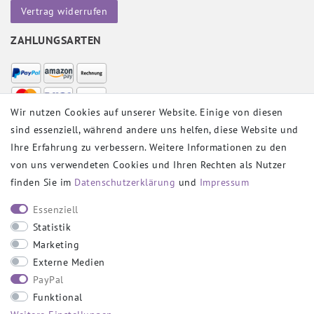
Vertrag widerrufen
ZAHLUNGSARTEN
Wir nutzen Cookies auf unserer Website. Einige von diesen
sind essenziell, während andere uns helfen, diese Website und
VERSANDPARTNER
Ihre Erfahrung zu verbessern. Weitere Informationen zu den
von uns verwendeten Cookies und Ihren Rechten als Nutzer
finden Sie im
Daten­schutz­erklärung
und
Impressum
SOCIAL
Essenziell
Statistik
Marketing
Externe Medien
PayPal
SICHER EINKAUFEN
Funktional