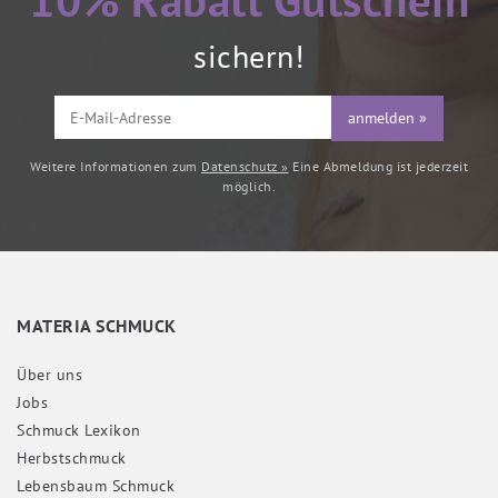
10% Rabatt Gutschein
sichern!
anmelden »
Weitere Informationen zum
Datenschutz »
Eine Abmeldung ist jederzeit
möglich.
MATERIA SCHMUCK
Über uns
Jobs
Schmuck Lexikon
Herbstschmuck
Lebensbaum Schmuck