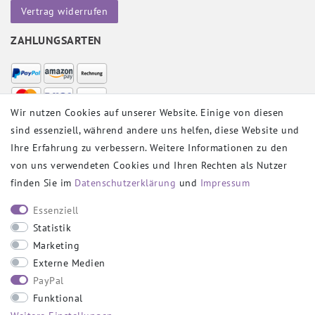
Vertrag widerrufen
ZAHLUNGSARTEN
Wir nutzen Cookies auf unserer Website. Einige von diesen
sind essenziell, während andere uns helfen, diese Website und
VERSANDPARTNER
Ihre Erfahrung zu verbessern. Weitere Informationen zu den
von uns verwendeten Cookies und Ihren Rechten als Nutzer
finden Sie im
Daten­schutz­erklärung
und
Impressum
SOCIAL
Essenziell
Statistik
Marketing
Externe Medien
PayPal
SICHER EINKAUFEN
Funktional