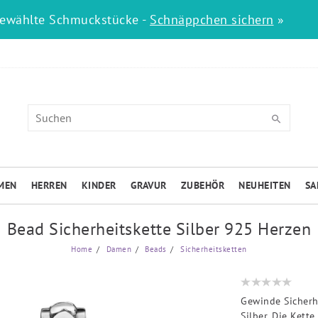
gewählte Schmuckstücke -
Schnäppchen sichern
»
MEN
HERREN
KINDER
GRAVUR
ZUBEHÖR
NEUHEITEN
SA
Bead Sicherheitskette Silber 925 Herzen
Home
Damen
Beads
Sicherheitsketten
Gewinde Sicherh
Silber. Die Kett