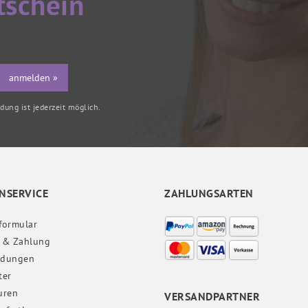
tschein
anmelden »
ung ist jederzeit möglich.
NSERVICE
ZAHLUNGSARTEN
formular
 & Zahlung
ndungen
ter
uren
VERSANDPARTNER