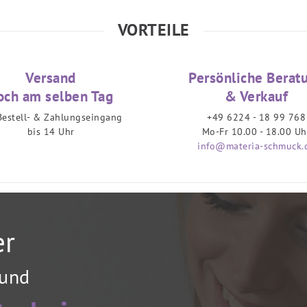
VORTEILE
Versand
Persönliche Berat
och am selben Tag
& Verkauf
Bestell- & Zahlungseingang
+49 6224 - 18 99 768
bis 14 Uhr
Mo-Fr 10.00 - 18.00 Uh
info@materia-schmuck.
er
 und