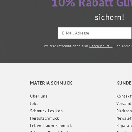
10% Rabatt Gu
sichern!
Weitere Informationen zum
Datenschutz »
Eine Abmeld
MATERIA SCHMUCK
KUNDE
Über uns
Kontakt
Jobs
Versand
Schmuck Lexikon
Rückse
Herbstschmuck
Newslet
Lebensbaum Schmuck
Reparat