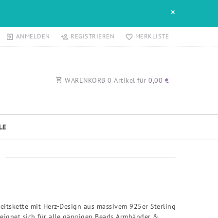
×
ANMELDEN
REGISTRIEREN
MERKLISTE
WARENKORB
0
Artikel für
0,00 €
LE
eitskette mit Herz-Design aus massivem 925er Sterling
e eignet sich für alle gängigen Beads Armbänder &