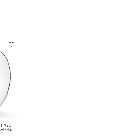
us 925
ewinde