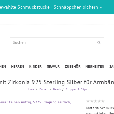
gewählte Schmuckstücke -
Schnäppchen sichern
»
MEN
HERREN
KINDER
GRAVUR
ZUBEHÖR
NEUHEITEN
SA
it Zirkonia 925 Sterling Silber für Armbä
Home
Damen
Beads
Stopper & Clips
Materia Schmuck
gepunkteten De