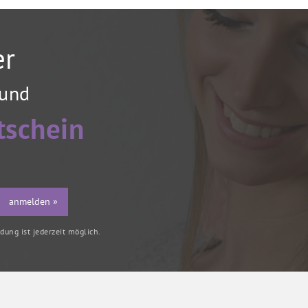
er
 und
tschein
anmelden »
ung ist jederzeit möglich.