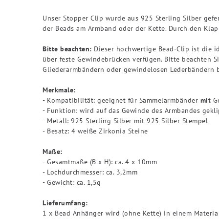
Unser Stopper Clip wurde aus 925 Sterling Silber gefe
der Beads am Armband oder der Kette. Durch den Klap
Bitte beachten:
Dieser hochwertige Bead-Clip ist die 
über feste Gewindebrücken verfügen. Bitte beachten Si
Gliederarmbändern oder gewindelosen Lederbändern bie
Merkmale:
- Kompatibilität: geeignet für Sammelarmbänder
mit
Ge
- Funktion: wird auf das Gewinde des Armbandes gekli
- Metall: 925 Sterling Silber mit 925 Silber Stempel
- Besatz: 4 weiße Zirkonia Steine
Maße:
- Gesamtmaße (B x H): ca. 4 x 10mm
- Lochdurchmesser: ca. 3,2mm
- Gewicht: ca. 1,5g
Lieferumfang:
1 x Bead Anhänger wird (ohne Kette) in einem Materia