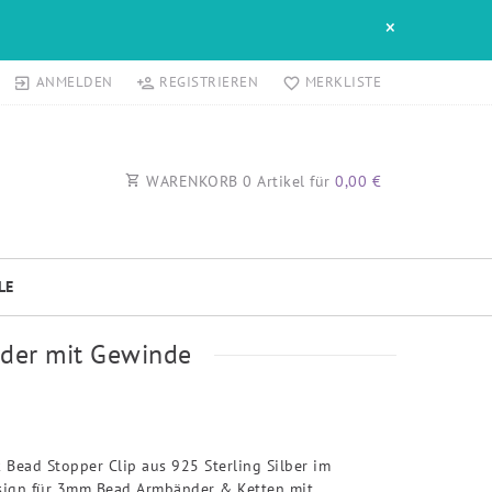
×
ANMELDEN
REGISTRIEREN
MERKLISTE
WARENKORB
0
Artikel für
0,00 €
LE
nder mit Gewinde
 Bead Stopper Clip aus 925 Sterling Silber im
sign für 3mm Bead Armbänder & Ketten mit