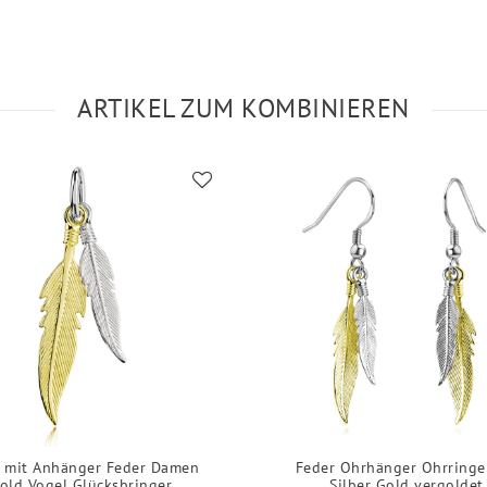
ARTIKEL ZUM KOMBINIEREN
e mit Anhänger Feder Damen
Feder Ohrhänger Ohrringe
old Vogel Glücksbringer
Silber Gold vergoldet