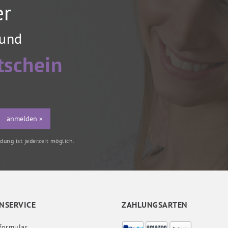
er
 und
tschein
anmelden »
ung ist jederzeit möglich.
NSERVICE
ZAHLUNGSARTEN
formular