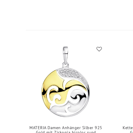
MATERIA Damen Anhänger Silber 925
Kett
Gold mit Zirkonia bicolor rund
G