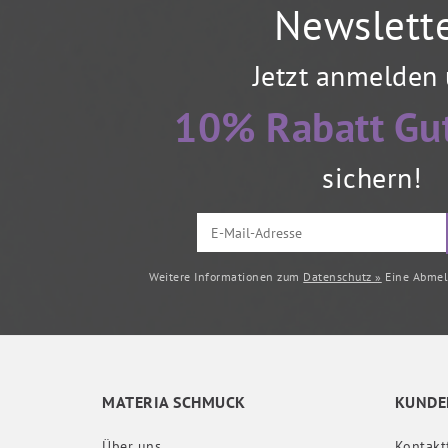
Newslett
Jetzt anmelden
10% Rabatt Gu
sichern!
Weitere Informationen zum
Datenschutz »
Eine Abmeld
MATERIA SCHMUCK
KUNDE
Über uns
Kontakt