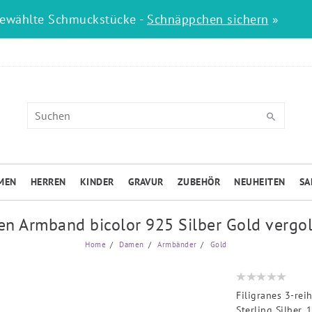
gewählte Schmuckstücke -
Schnäppchen sichern
»
MEN
HERREN
KINDER
GRAVUR
ZUBEHÖR
NEUHEITEN
SA
 Armband bicolor 925 Silber Gold vergo
Home
Damen
Armbänder
Gold
Filigranes 3-re
Sterling Silber,