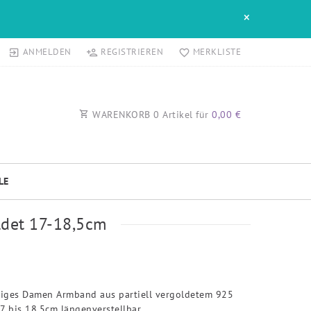
×
ANMELDEN
REGISTRIEREN
MERKLISTE
WARENKORB
0
Artikel für
0,00 €
LE
ldet 17-18,5cm
ihiges Damen Armband aus partiell vergoldetem 925
 17 bis 18,5cm längenverstellbar.