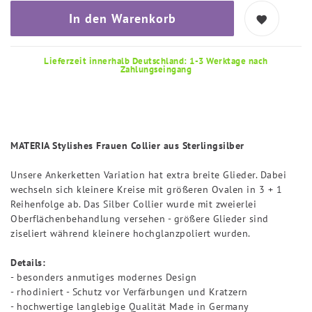
In den Warenkorb
Lieferzeit innerhalb Deutschland: 1-3 Werktage nach
Zahlungseingang
MATERIA Stylishes Frauen Collier aus Sterlingsilber
Unsere Ankerketten Variation hat extra breite Glieder. Dabei
wechseln sich kleinere Kreise mit größeren Ovalen in 3 + 1
Reihenfolge ab. Das Silber Collier wurde mit zweierlei
Oberflächenbehandlung versehen - größere Glieder sind
ziseliert während kleinere hochglanzpoliert wurden.
Details:
- besonders anmutiges modernes Design
- rhodiniert - Schutz vor Verfärbungen und Kratzern
- hochwertige langlebige Qualität Made in Germany