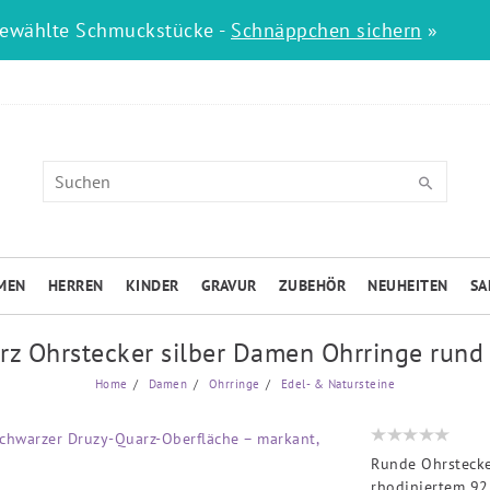
gewählte Schmuckstücke -
Schnäppchen sichern
»
MEN
HERREN
KINDER
GRAVUR
ZUBEHÖR
NEUHEITEN
SA
rz Ohrstecker silber Damen Ohrringe rund 
Home
Damen
Ohrringe
Edel- & Natursteine
Runde Ohrstecke
rhodiniertem 925