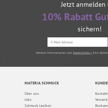
Jetzt anmelden
10% Rabatt Gu
sichern!
Weitere Informationen zum
Datenschutz »
Eine Abmeld
MATERIA SCHMUCK
KUNDE
Über uns
Kontakt
Jobs
Versand
Schmuck Lexikon
Rückse