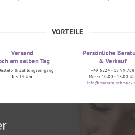
VORTEILE
Versand
Persönliche Berat
och am selben Tag
& Verkauf
Bestell- & Zahlungseingang
+49 6224 - 18 99 768
bis 14 Uhr
Mo-Fr 10.00 - 18.00 Uh
info@materia-schmuck.
er