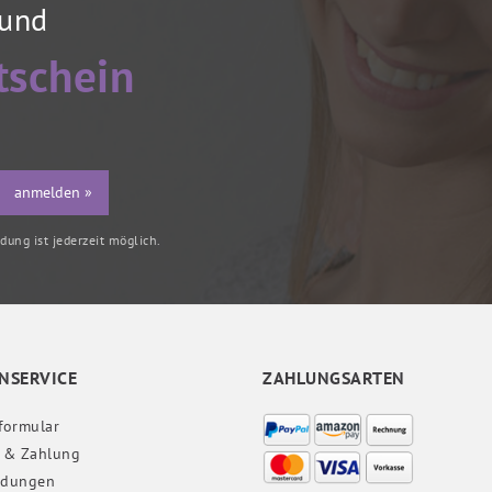
 und
tschein
anmelden »
ung ist jederzeit möglich.
NSERVICE
ZAHLUNGSARTEN
formular
 & Zahlung
ndungen