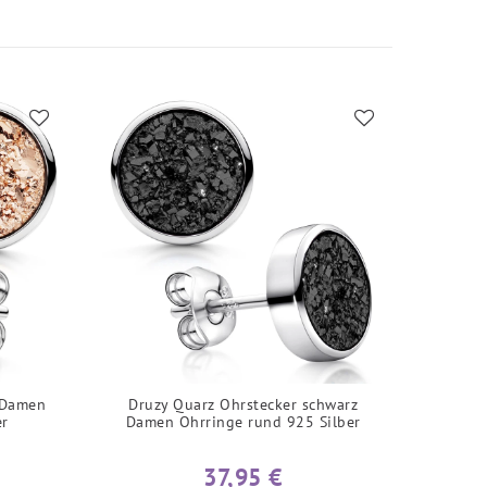
 Damen
Druzy Quarz Ohrstecker schwarz
Druzy
er
Damen Ohrringe rund 925 Silber
Dame
37,95 €