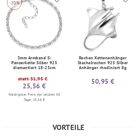
-20%
3mm Armband S-
Rochen Kettenanhänger
Panzerkette Silber 925
Stachelrochen 925 Silber
diamantiert 18-23cm
Anhänger rhodiniert 8g
statt 31,95 €
50,95 €
25,56 €
Niedrigster Preis der letzten 30
Tage:
25,56 €
VORTEILE