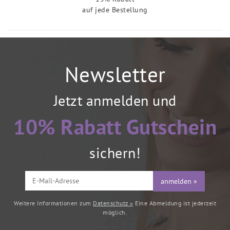
auf jede Bestellung
Newsletter
Jetzt anmelden und
10% Rabatt Gutschein
sichern!
anmelden »
Weitere Informationen zum
Datenschutz »
Eine Abmeldung ist jederzeit
möglich.