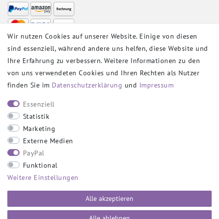
Wir nutzen Cookies auf unserer Website. Einige von diesen
sind essenziell, während andere uns helfen, diese Website und
VERSANDPARTNER
Ihre Erfahrung zu verbessern. Weitere Informationen zu den
von uns verwendeten Cookies und Ihren Rechten als Nutzer
finden Sie im
Daten­schutz­erklärung
und
Impressum
SOCIAL
Essenziell
Statistik
Marketing
Externe Medien
PayPal
SICHER EINKAUFEN
Funktional
Weitere Einstellungen
Alle akzeptieren
Alle ablehnen