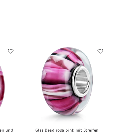
men und
Glas Bead rosa pink mit Streifen
Glas 