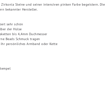
 Zirkonia Steine und seiner intensiven pinken Farbe begeistern. Di
rn bekannter Hersteller.
zert sehr schön
ilber der Hülse
lsketten bis 4,4mm Duchmesser
erne Beads Schmuck tragen
r ihr persönliches Armband oder Kette
Stempel