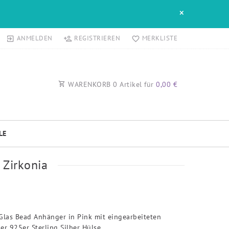
×
ANMELDEN
REGISTRIEREN
MERKLISTE
WARENKORB
0
Artikel für
0,00 €
LE
 Zirkonia
las Bead Anhänger in Pink mit eingearbeiteten
er 925er Sterling Silber Hülse.