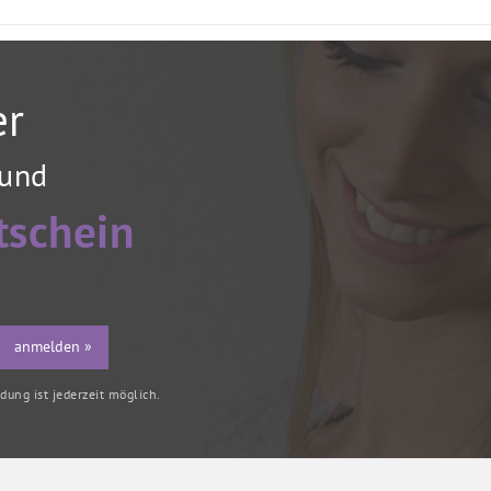
er
 und
tschein
anmelden »
ung ist jederzeit möglich.