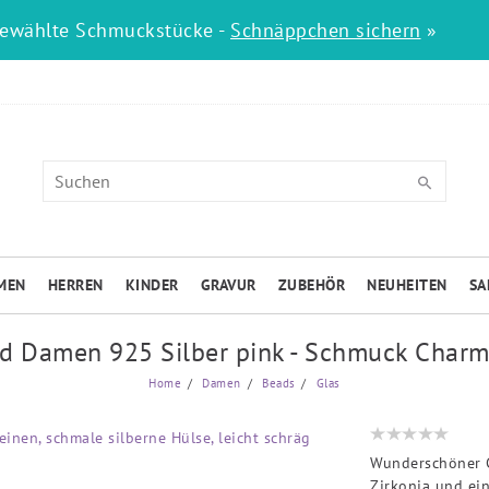
gewählte Schmuckstücke -
Schnäppchen sichern
»
MEN
HERREN
KINDER
GRAVUR
ZUBEHÖR
NEUHEITEN
SA
d Damen 925 Silber pink - Schmuck Charm
Home
Damen
Beads
Glas
Wunderschöner G
Zirkonia und ein