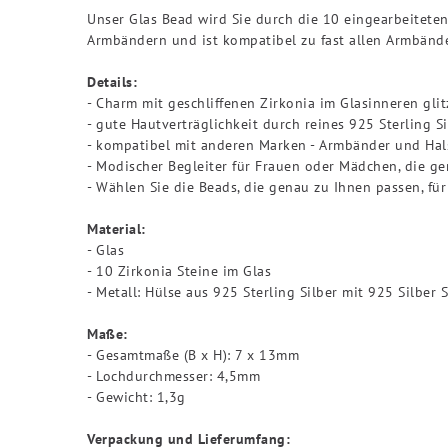
Unser Glas Bead wird Sie durch die 10 eingearbeiteten
Armbändern und ist kompatibel zu fast allen Armbände
Details:
- Charm mit geschliffenen Zirkonia im Glasinneren glit
- gute Hautverträglichkeit durch reines 925 Sterling S
- kompatibel mit anderen Marken - Armbänder und Ha
- Modischer Begleiter für Frauen oder Mädchen, die g
- Wählen Sie die Beads, die genau zu Ihnen passen, fü
Material:
- Glas
- 10 Zirkonia Steine im Glas
- Metall: Hülse aus 925 Sterling Silber mit 925 Silber 
Maße:
- Gesamtmaße (B x H): 7 x 13mm
- Lochdurchmesser: 4,5mm
- Gewicht: 1,3g
Verpackung und Lieferumfang: