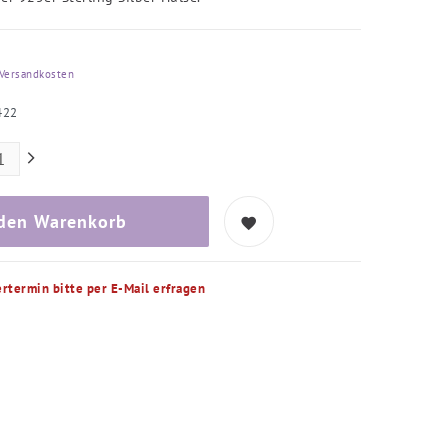
Versandkosten
422
 den Warenkorb
ertermin bitte per E-Mail erfragen