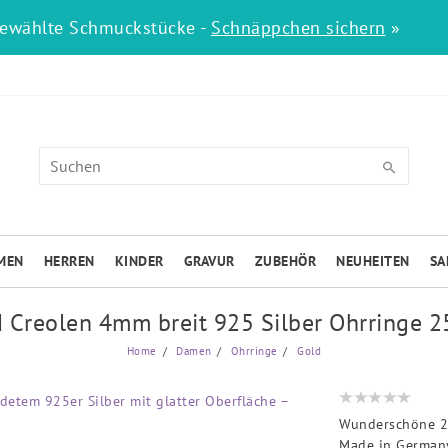
gewählte Schmuckstücke -
Schnäppchen sichern
»
MEN
HERREN
KINDER
GRAVUR
ZUBEHÖR
NEUHEITEN
SA
 Creolen 4mm breit 925 Silber Ohrringe
Home
Damen
Ohrringe
Gold
Wunderschöne 25
Made in Germany