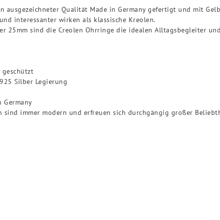
in ausgezeichneter Qualität Made in Germany gefertigt und mit Gel
r und interessanter wirken als klassische Kreolen.
er 25mm sind die Creolen Ohrringe die idealen Alltagsbegleiter un
 geschützt
 925 Silber Legierung
in Germany
len sind immer modern und erfreuen sich durchgängig großer Beliebt