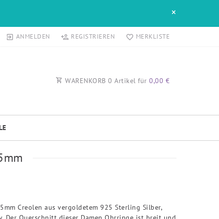
×
ANMELDEN
REGISTRIEREN
MERKLISTE
WARENKORB
0
Artikel für
0,00 €
LE
 25mm
mm Creolen aus vergoldetem 925 Sterling Silber,
. Der Querschnitt dieser Damen Ohrringe ist breit und