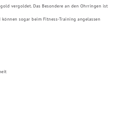
bgold vergoldet. Das Besondere an den Ohrringen ist
d können sogar beim Fitness-Training angelassen
heit