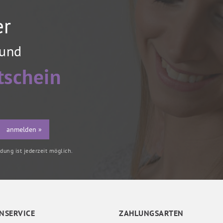
er
 und
tschein
anmelden »
ung ist jederzeit möglich.
NSERVICE
ZAHLUNGSARTEN