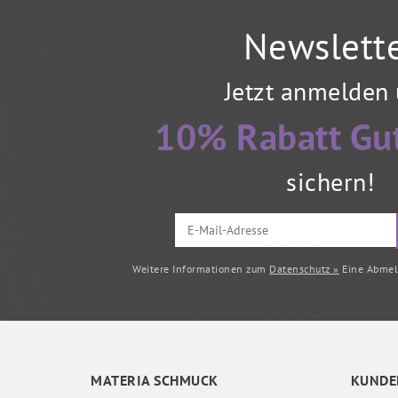
Newslett
Jetzt anmelden
10% Rabatt Gu
sichern!
Weitere Informationen zum
Datenschutz »
Eine Abmeld
MATERIA SCHMUCK
KUNDE