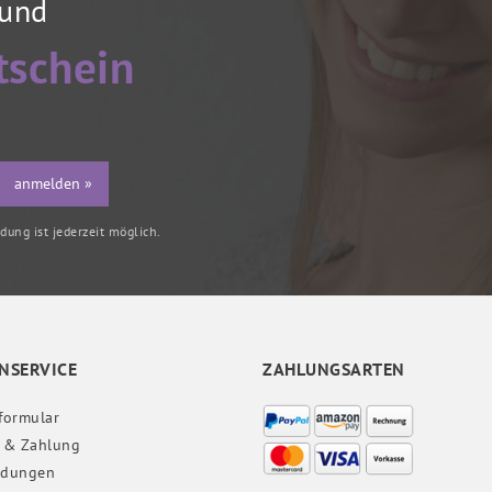
 und
tschein
anmelden »
ung ist jederzeit möglich.
NSERVICE
ZAHLUNGSARTEN
formular
 & Zahlung
ndungen