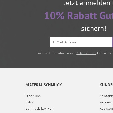
Jetzt anmelden
10% Rabatt Gu
sichern!
Weitere Informationen zum
Datenschutz »
Eine Abmeld
MATERIA SCHMUCK
KUNDE
Über uns
Kontakt
Jobs
Versand
Schmuck Lexikon
Rückse