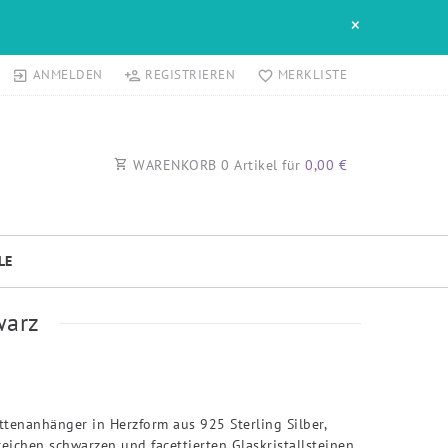
×
ANMELDEN
REGISTRIEREN
MERKLISTE
WARENKORB
0
Artikel für
0,00 €
LE
warz
ettenanhänger in Herzform aus 925 Sterling Silber,
reichen schwarzen und facettierten Glaskristallsteinen.