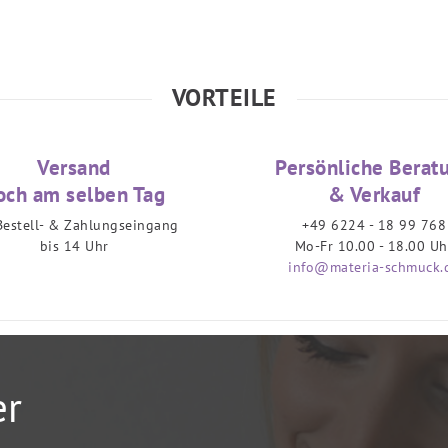
VORTEILE
Versand
Persönliche Berat
och am selben Tag
& Verkauf
Bestell- & Zahlungseingang
+49 6224 - 18 99 768
bis 14 Uhr
Mo-Fr 10.00 - 18.00 Uh
info@materia-schmuck.
er