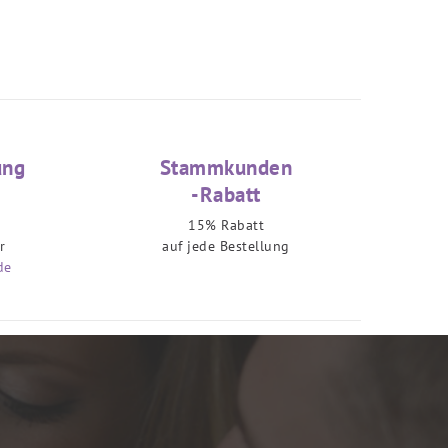
ung
Stammkunden
-Rabatt
15% Rabatt
r
auf jede Bestellung
de