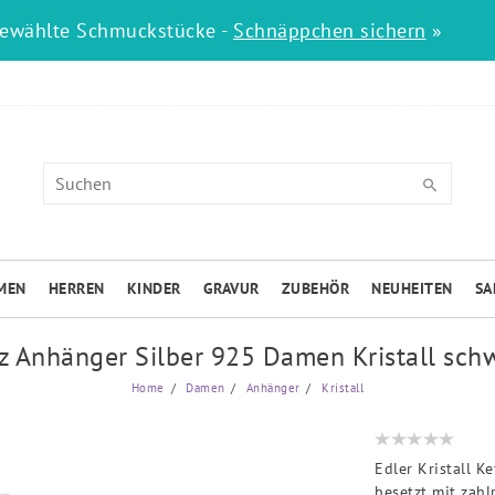
gewählte Schmuckstücke -
Schnäppchen sichern
»
MEN
HERREN
KINDER
GRAVUR
ZUBEHÖR
NEUHEITEN
SA
z Anhänger Silber 925 Damen Kristall sch
Home
Damen
Anhänger
Kristall
Edler Kristall K
besetzt mit zahl