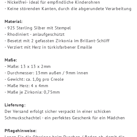
- Nickelfrei- ideal für empfindliche Kinderohren
- Keine störenden Kanten, durch die abgerundete Verarbeitung
Material:
- 925 Sterling Silber mit Stempel
- Rhodiniert - anlaufgeschützt
- Besetzt mit 2 gefassten Zirkonia im Brillant-Schliff
- Verziert mit Herz in türkisfarbener Emaille
Maße:
- Maße: 13 x 13 x 2mm
- Durchmesser: 13mm außen / 9mm innen
- Gewicht: ca. 1,0g pro Creole
- Maße Herz: 4 x 4mm
- Maße je Zirkonia: 0,75mm
Lieferung:
Der Versand erfolgt sicher verpackt in einer schicken
Schmuckschachtel - ein perfektes Geschenk für ein Mädchen
Pflegehinweise:
Legen Sie die Ohrringe beim Duschen / Baden ab, damit die