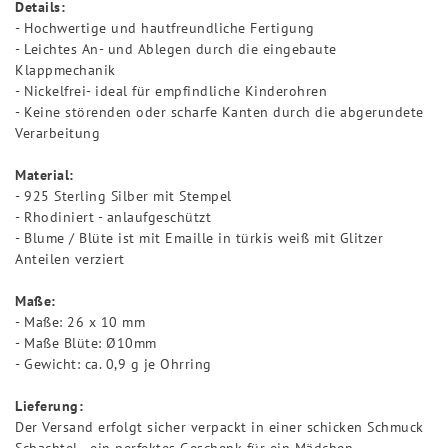
Details:
- Hochwertige und hautfreundliche Fertigung
- Leichtes An- und Ablegen durch die eingebaute
Klappmechanik
- Nickelfrei- ideal für empfindliche Kinderohren
- Keine störenden oder scharfe Kanten durch die abgerundete
Verarbeitung
Material:
- 925 Sterling Silber mit Stempel
- Rhodiniert - anlaufgeschützt
- Blume / Blüte ist mit Emaille in türkis weiß mit Glitzer
Anteilen verziert
Maße:
- Maße: 26 x 10 mm
- Maße Blüte: Ø10mm
- Gewicht: ca. 0,9 g je Ohrring
Lieferung:
Der Versand erfolgt sicher verpackt in einer schicken Schmuck
Schachtel - ein perfektes Geschenk für ein Mädchen