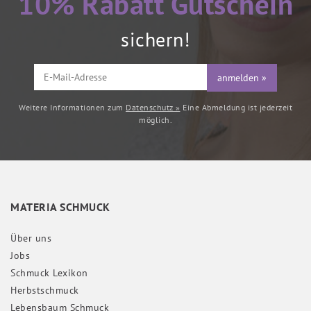
10% Rabatt Gutschein
sichern!
anmelden »
Weitere Informationen zum
Datenschutz »
Eine Abmeldung ist jederzeit
möglich.
MATERIA SCHMUCK
Über uns
Jobs
Schmuck Lexikon
Herbstschmuck
Lebensbaum Schmuck