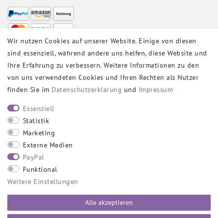
Wir nutzen Cookies auf unserer Website. Einige von diesen
sind essenziell, während andere uns helfen, diese Website und
VERSANDPARTNER
Ihre Erfahrung zu verbessern. Weitere Informationen zu den
von uns verwendeten Cookies und Ihren Rechten als Nutzer
finden Sie im
Daten­schutz­erklärung
und
Impressum
SOCIAL
Essenziell
Statistik
Marketing
Externe Medien
PayPal
SICHER EINKAUFEN
Funktional
Weitere Einstellungen
Alle akzeptieren