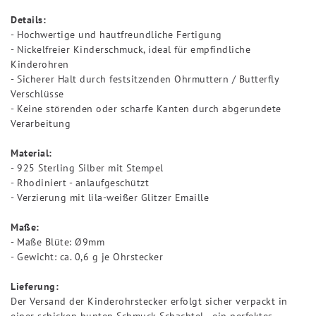
Details:
- Hochwertige und hautfreundliche Fertigung
- Nickelfreier Kinderschmuck, ideal für empfindliche
Kinderohren
- Sicherer Halt durch festsitzenden Ohrmuttern / Butterfly
Verschlüsse
- Keine störenden oder scharfe Kanten durch abgerundete
Verarbeitung
Material:
- 925 Sterling Silber mit Stempel
- Rhodiniert - anlaufgeschützt
- Verzierung mit lila-weißer Glitzer Emaille
Maße:
- Maße Blüte: Ø9mm
- Gewicht: ca. 0,6 g je Ohrstecker
Lieferung:
Der Versand der Kinderohrstecker erfolgt sicher verpackt in
einer schicken bunten Schmuck Schachtel - ein perfektes