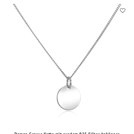
Damen Gravur Kette mit rundem 925 Silber Anhänger