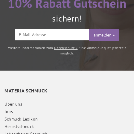
10% Rabatt Gutschein
sichern!
anmelden »
Weitere Informationen zum
Datenschutz »
Eine Abmeldung ist jederzeit
möglich.
MATERIA SCHMUCK
Über uns
Jobs
Schmuck Lexikon
Herbstschmuck
Lebensbaum Schmuck