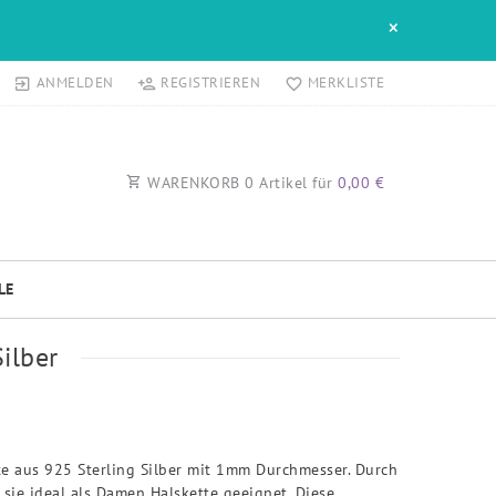
×
ANMELDEN
REGISTRIEREN
MERKLISTE
WARENKORB
0
Artikel für
0,00 €
LE
ilber
te aus 925 Sterling Silber mit 1mm Durchmesser. Durch
st sie ideal als Damen Halskette geeignet. Diese