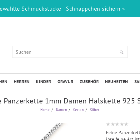
gewählte Schmuckstücke -
Schnäppchen sichern
»
MEN
HERREN
KINDER
GRAVUR
ZUBEHÖR
NEUHEITEN
SA
e Panzerkette 1mm Damen Halskette 925 S
Home
Damen
Ketten
Silber
Feine Panzerket
ihre feine Art i