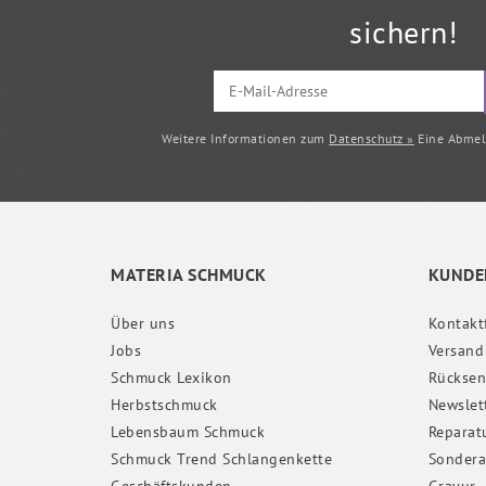
sichern!
Weitere Informationen zum
Datenschutz »
Eine Abmeld
MATERIA SCHMUCK
KUNDE
Über uns
Kontakt
Jobs
Versand
Schmuck Lexikon
Rückse
Herbstschmuck
Newslet
Lebensbaum Schmuck
Reparat
Schmuck Trend Schlangenkette
Sondera
Geschäftskunden
Gravur-