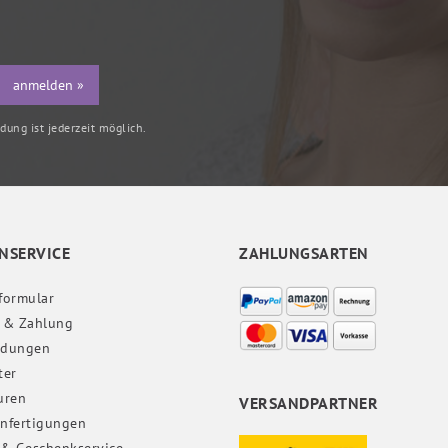
anmelden »
ung ist jederzeit möglich.
NSERVICE
ZAHLUNGSARTEN
formular
 & Zahlung
ndungen
ter
uren
VERSANDPARTNER
nfertigungen
 & Geschenkservice