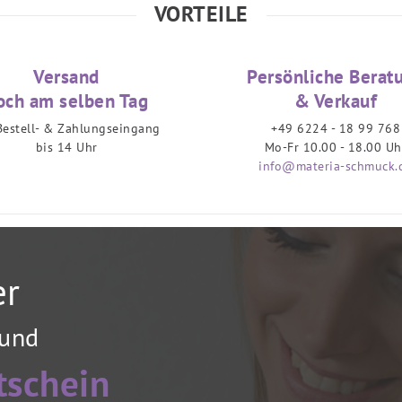
VORTEILE
Versand
Persönliche Berat
och am selben Tag
& Verkauf
Bestell- & Zahlungseingang
+49 6224 - 18 99 768
bis 14 Uhr
Mo-Fr 10.00 - 18.00 Uh
info@materia-schmuck.
er
 und
tschein