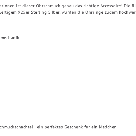
erinnen ist dieser Ohrschmuck genau das richtige Accessoire! Die f
ertigem 925er Sterling Silber, wurden die Ohrringe zudem hochwert
ppmechanik
 Schmuckschachtel - ein perfektes Geschenk für ein Mädchen