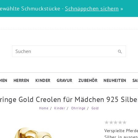
gewählte Schmuckstücke -
Schnäppchen sichern
»
MEN
HERREN
KINDER
GRAVUR
ZUBEHÖR
NEUHEITEN
SA
ringe Gold Creolen für Mädchen 925 Silbe
Home
Kinder
Ohrringe
Gold
Verspielte Pfer
Silber, in ausgez