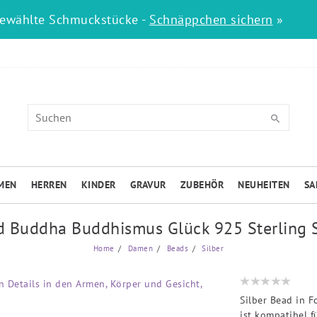
gewählte Schmuckstücke -
Schnäppchen sichern
»
MEN
HERREN
KINDER
GRAVUR
ZUBEHÖR
NEUHEITEN
SA
d Buddha Buddhismus Glück 925 Sterling S
Home
Damen
Beads
Silber
Silber Bead in F
ist kompatibel 