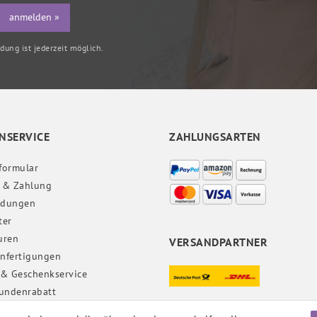
anmelden »
ung ist jederzeit möglich.
NSERVICE
ZAHLUNGSARTEN
formular
 & Zahlung
ndungen
ter
uren
VERSANDPARTNER
nfertigungen
 & Geschenkservice
undenrabatt