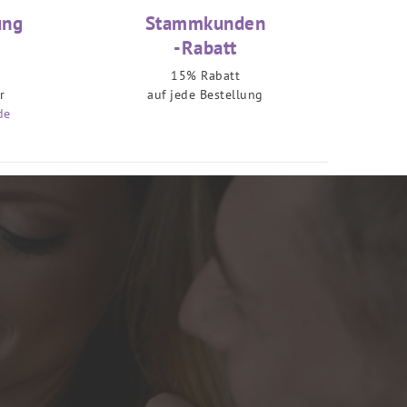
ung
Stammkunden
-Rabatt
15% Rabatt
r
auf jede Bestellung
de