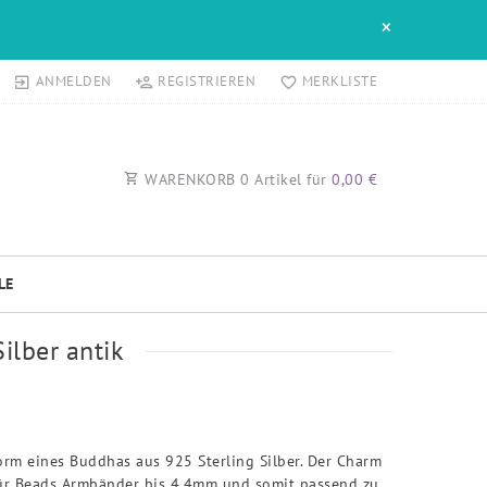
×
ANMELDEN
REGISTRIEREN
MERKLISTE
WARENKORB
0
Artikel für
0,00 €
LE
ilber antik
orm eines Buddhas aus 925 Sterling Silber. Der Charm
für Beads Armbänder bis 4,4mm und somit passend zu