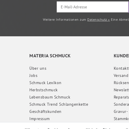
Weitere Informationen zum
Datenschutz »
Eine Abmeld
MATERIA SCHMUCK
KUNDE
Über uns
Kontakt
Jobs
Versand
Schmuck Lexikon
Rückse
Herbstschmuck
Newslet
Lebensbaum Schmuck
Reparat
Schmuck Trend Schlangenkette
Sondera
Geschäftskunden
Gravur-
Impressum
Stammk
Daten­schutz­erklärung