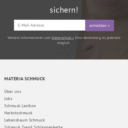
sichern!
anmelden »
Weitere Informationen zum
Datenschutz »
Eine Abmeldung ist jederzeit
möglich.
MATERIA SCHMUCK
Über uns
Jobs
Schmuck Lexikon
Herbstschmuck
Lebensbaum Schmuck
Schmuck Trend Schlangenkette