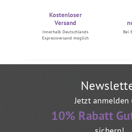
Kostenloser
Versand
n
Innerhalb Deutschlands
Bei 
Expressversand möglich
Newslett
Jetzt anmelden
10% Rabatt Gu
sichern!