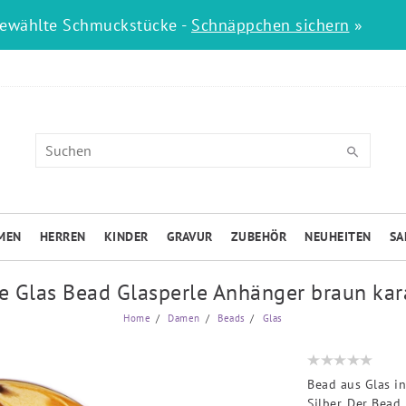
gewählte Schmuckstücke -
Schnäppchen sichern
»
MEN
HERREN
KINDER
GRAVUR
ZUBEHÖR
NEUHEITEN
SA
e Glas Bead Glasperle Anhänger braun kar
Home
Damen
Beads
Glas
Bead aus Glas i
Silber. Der Bead