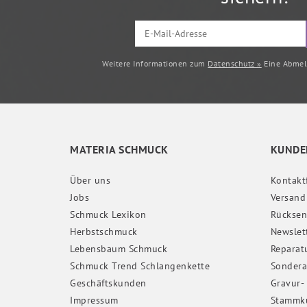
Weitere Informationen zum
Datenschutz »
Eine Abmeld
MATERIA SCHMUCK
KUNDE
Über uns
Kontakt
Jobs
Versand
Schmuck Lexikon
Rückse
Herbstschmuck
Newslet
Lebensbaum Schmuck
Reparat
Schmuck Trend Schlangenkette
Sondera
Geschäftskunden
Gravur-
Impressum
Stammk