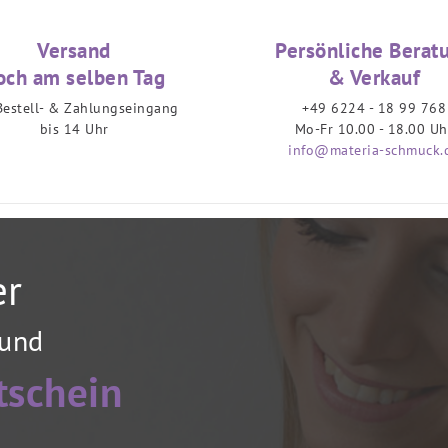
Versand
Persönliche Berat
och am selben Tag
& Verkauf
Bestell- & Zahlungseingang
+49 6224 - 18 99 768
bis 14 Uhr
Mo-Fr 10.00 - 18.00 Uh
info@materia-schmuck.
er
 und
tschein