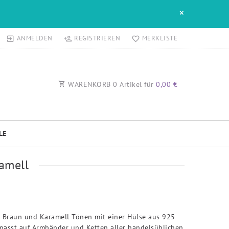
×
ANMELDEN
REGISTRIEREN
MERKLISTE
WARENKORB
0
Artikel für
0,00 €
LE
amell
n Braun und Karamell Tönen mit einer Hülse aus 925
 passt auf Armbänder und Ketten aller handelsüblichen