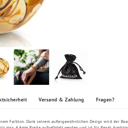
ktsicherheit
Versand & Zahlung
Fragen?
raunem Farbton. Dank seinem außergewöhnlichen Design wird der Bea
is max. 4,4mm Breite aufgefädelt werden und ist für Beads Armbän