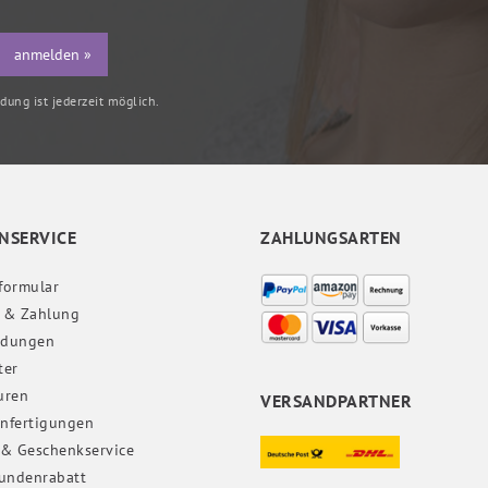
anmelden »
ung ist jederzeit möglich.
NSERVICE
ZAHLUNGSARTEN
formular
 & Zahlung
ndungen
ter
uren
VERSANDPARTNER
nfertigungen
 & Geschenkservice
undenrabatt