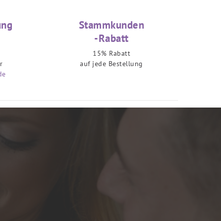
ung
Stammkunden
-Rabatt
15% Rabatt
r
auf jede Bestellung
de