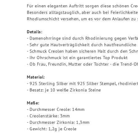
Für einen eleganten Auftritt sorgen diese schönen Cr
Besonders alltagstauglich, aber auch bei Feierlichkeit
Rhodiumschicht versehen, um es vor dem Anlaufen zu 
Details:
- Damenohrringe sind durch Rhodinierung gegen Verf
- Sehr gute Hautverträglichkeit durch hautfreundliche
- Schmuck Creolen haben sicheren Halt durch den Sch
- Ihr Ohrschmuck ist ein garantiertes Top Produkt
- Ob Frau, Freundin, Mutter oder Tochter - die Trend-O
Material:
- 925 Sterling Silber mit 925 Silber Stempel, rhodinier
- Besatz: je 10 weiße Zirkonia Steine
Maße:
- Durchmesser Creole: 14mm
- Creolenstärke: 3mm
- Durchmesser Zirkonia: 1,3mm
- Gewicht: 1,2g je Creole