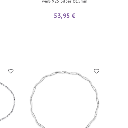
m
weiß 925 Silber Ø15mm
53,95 €