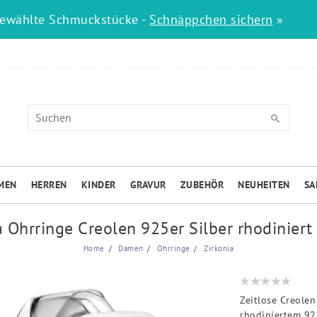
gewählte Schmuckstücke -
Schnäppchen sichern
»
MEN
HERREN
KINDER
GRAVUR
ZUBEHÖR
NEUHEITEN
SA
a Ohrringe Creolen 925er Silber rhodinie
Home
Damen
Ohrringe
Zirkonia
Zeitlose Creolen
rhodiniertem 925