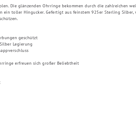
eolen. Die glänzenden Ohrringe bekommen durch die zahlreichen we
en ein toller Hingucker. Gefertigt aus feinstem 925er Sterling Silbe
schützen.
ärbungen geschützt
 Silber Legierung
nappverschluss
hrringe erfreuen sich großer Beliebtheit
t