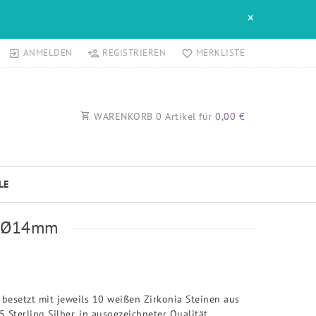
×
ANMELDEN
REGISTRIEREN
MERKLISTE
WARENKORB
0
Artikel für
0,00 €
LE
rt Ø14mm
 besetzt mit jeweils 10 weißen Zirkonia Steinen aus
 Sterling Silber, in ausgezeichneter Qualität