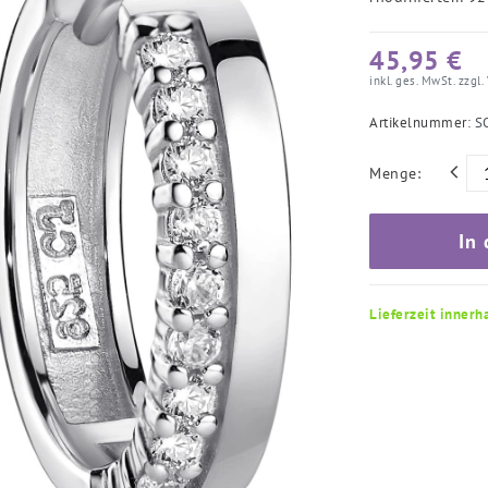
45,95 €
inkl. ges. MwSt. zzgl.
Artikelnummer:
S
Menge:
In
Lieferzeit innerh