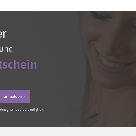
er
 und
tschein
anmelden »
ung ist jederzeit möglich.