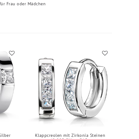
 für Frau oder Mädchen
Silber
Klappcreolen mit Zirkonia Steinen