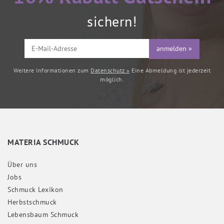
sichern!
anmelden »
Weitere Informationen zum
Datenschutz »
Eine Abmeldung ist jederzeit
möglich.
MATERIA SCHMUCK
Über uns
Jobs
Schmuck Lexikon
Herbstschmuck
Lebensbaum Schmuck