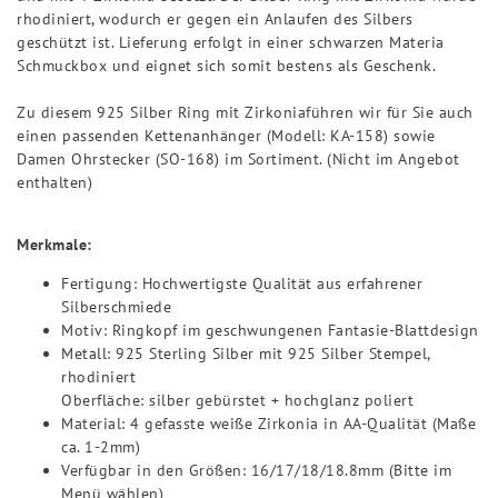
rhodiniert, wodurch er gegen ein Anlaufen des Silbers
geschützt ist. Lieferung erfolgt in einer schwarzen Materia
Schmuckbox und eignet sich somit bestens als Geschenk.
Zu diesem 925 Silber Ring mit Zirkonia
führen wir für Sie auch
einen passenden Kettenanhänger (Modell: KA-158) sowie
Damen Ohrstecker (SO-168) im Sortiment. (Nicht im Angebot
enthalten)
Merkmale:
Fertigung: Hochwertigste Qualität aus erfahrener
Silberschmiede
Motiv: Ringkopf im geschwungenen Fantasie-Blattdesign
Metall: 925 Sterling Silber mit 925 Silber Stempel,
rhodiniert
Oberfläche: silber gebürstet + hochglanz poliert
Material: 4 gefasste weiße Zirkonia in AA-Qualität (Maße
ca. 1-2mm)
Verfügbar in den Größen: 16/17/18/18.8mm (Bitte im
Menü wählen)