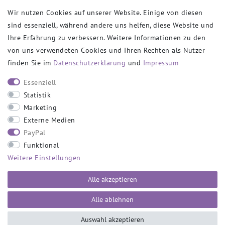
Wir nutzen Cookies auf unserer Website. Einige von diesen
sind essenziell, während andere uns helfen, diese Website und
VERSANDPARTNER
Ihre Erfahrung zu verbessern. Weitere Informationen zu den
von uns verwendeten Cookies und Ihren Rechten als Nutzer
finden Sie im
Daten­schutz­erklärung
und
Impressum
SOCIAL
Essenziell
Statistik
Marketing
Externe Medien
PayPal
SICHER EINKAUFEN
Funktional
Weitere Einstellungen
Alle akzeptieren
Alle ablehnen
Auswahl akzeptieren