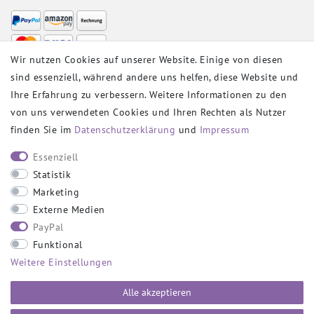
Wir nutzen Cookies auf unserer Website. Einige von diesen
sind essenziell, während andere uns helfen, diese Website und
VERSANDPARTNER
Ihre Erfahrung zu verbessern. Weitere Informationen zu den
von uns verwendeten Cookies und Ihren Rechten als Nutzer
finden Sie im
Daten­schutz­erklärung
und
Impressum
SOCIAL
Essenziell
Statistik
Marketing
Externe Medien
PayPal
SICHER EINKAUFEN
Funktional
Weitere Einstellungen
Alle akzeptieren