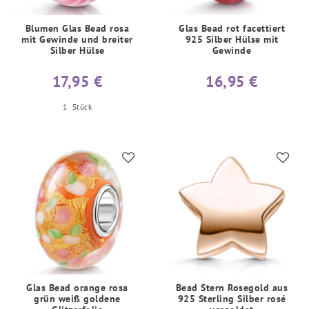
Blumen Glas Bead rosa
Glas Bead rot facettiert
mit Gewinde und breiter
925 Silber Hülse mit
Silber Hülse
Gewinde
17,95 €
16,95 €
1
Stück
Glas Bead orange rosa
Bead Stern Rosegold aus
grün weiß goldene
925 Sterling Silber rosé