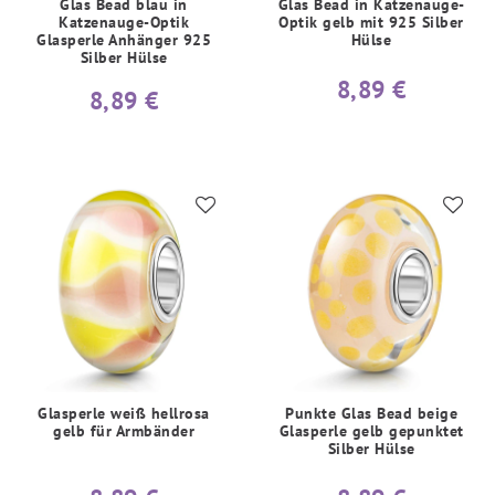
Glas Bead blau in
Glas Bead in Katzenauge-
Katzenauge-Optik
Optik gelb mit 925 Silber
Glasperle Anhänger 925
Hülse
Silber Hülse
8,89 €
8,89 €
Glasperle weiß hellrosa
Punkte Glas Bead beige
gelb für Armbänder
Glasperle gelb gepunktet
Silber Hülse