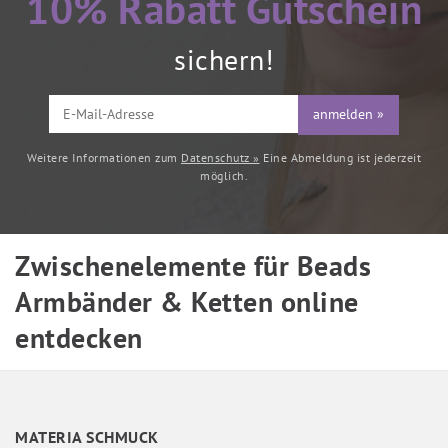
10% Rabatt Gutschein
sichern!
anmelden »
Weitere Informationen zum
Datenschutz »
Eine Abmeldung ist jederzeit
möglich.
Zwischenelemente für Beads
Armbänder & Ketten online
entdecken
MATERIA SCHMUCK