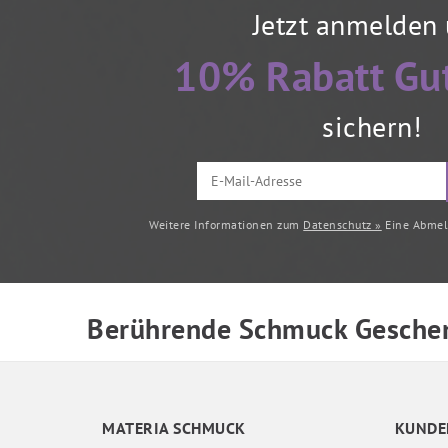
Jetzt anmelden
10% Rabatt Gu
sichern!
Weitere Informationen zum
Datenschutz »
Eine Abmeld
Berührende Schmuck Geschen
MATERIA SCHMUCK
KUNDE