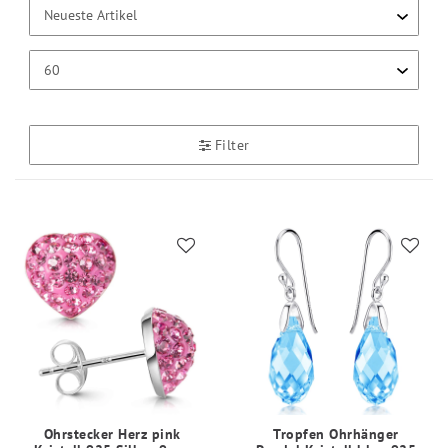
Filter
Ohrstecker Herz pink
Tropfen Ohrhänger