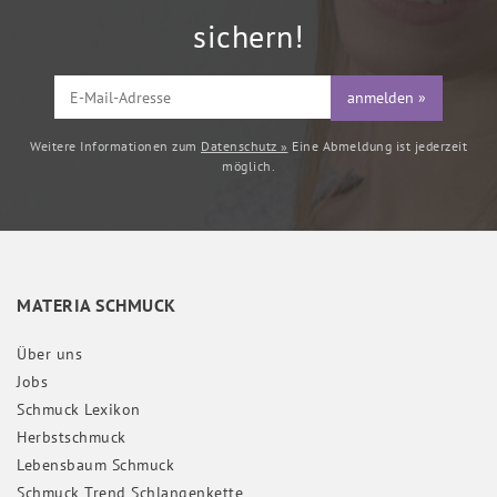
sichern!
anmelden »
Weitere Informationen zum
Datenschutz »
Eine Abmeldung ist jederzeit
möglich.
MATERIA SCHMUCK
Über uns
Jobs
Schmuck Lexikon
Herbstschmuck
Lebensbaum Schmuck
Schmuck Trend Schlangenkette