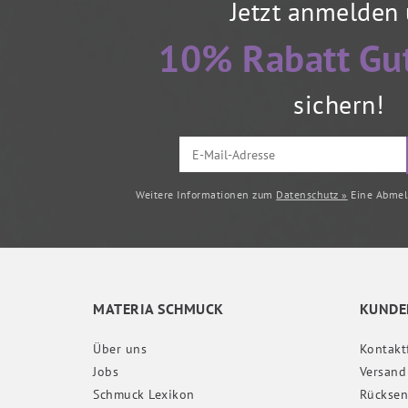
Jetzt anmelden
10% Rabatt Gu
sichern!
Weitere Informationen zum
Datenschutz »
Eine Abmeld
MATERIA SCHMUCK
KUNDE
Über uns
Kontakt
Jobs
Versand
Schmuck Lexikon
Rückse