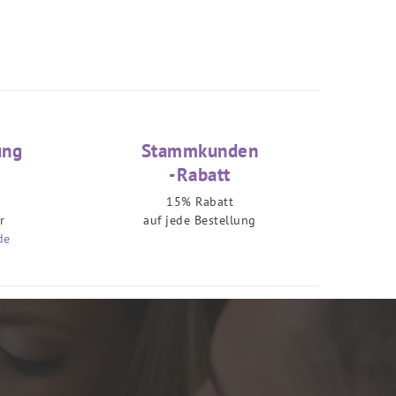
ung
Stammkunden
-Rabatt
15% Rabatt
r
auf jede Bestellung
de