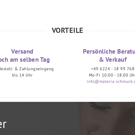
VORTEILE
Versand
Persönliche Berat
och am selben Tag
& Verkauf
Bestell- & Zahlungseingang
+49 6224 - 18 99 768
bis 14 Uhr
Mo-Fr 10.00 - 18.00 Uh
info@materia-schmuck.
er