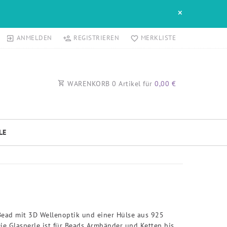
×
ANMELDEN
REGISTRIEREN
MERKLISTE
WARENKORB
0
Artikel für
0,00 €
LE
Bead mit 3D Wellenoptik und einer Hülse aus 925
 Die Glasperle ist für Beads Armbänder und Ketten bis