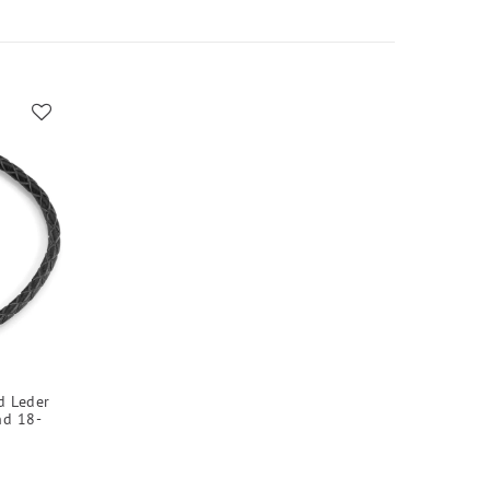
d Leder
nd 18-