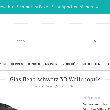
gewählte Schmuckstücke -
Schnäppchen sichern
»
MEN
HERREN
KINDER
GRAVUR
ZUBEHÖR
NEUHEITEN
SA
Glas Bead schwarz 3D Wellenoptik
Home
Damen
Beads
Glas
Schwarzer Glas 
Sterling Silber.