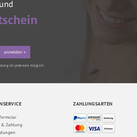
 und
tschein
anmelden »
ung ist jederzeit möglich.
NSERVICE
ZAHLUNGSARTEN
formular
 & Zahlung
ndungen