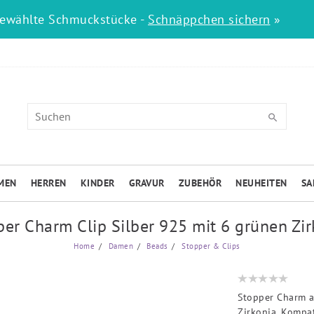
gewählte Schmuckstücke -
Schnäppchen sichern
»
MEN
HERREN
KINDER
GRAVUR
ZUBEHÖR
NEUHEITEN
SA
er Charm Clip Silber 925 mit 6 grünen Zi
Home
Damen
Beads
Stopper & Clips
Stopper Charm a
Zirkonia. Kompa