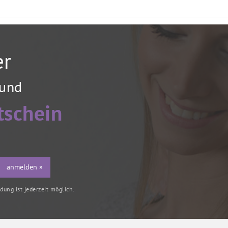
er
 und
tschein
anmelden »
ung ist jederzeit möglich.