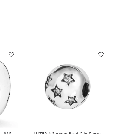
us 925
MATERIA Stopper Bead Clip Sterne