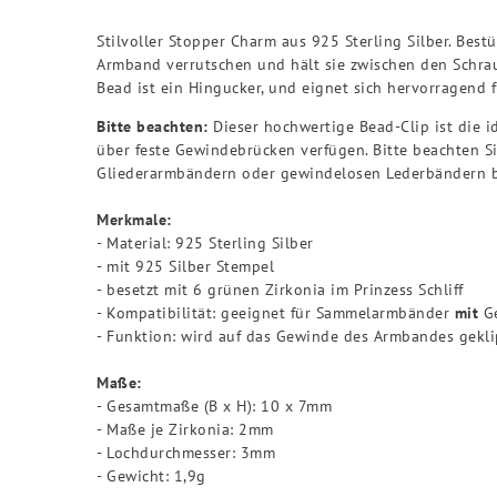
Stilvoller Stopper Charm aus 925 Sterling Silber. Bes
Armband verrutschen und hält sie zwischen den Schrau
Bead ist ein Hingucker, und eignet sich hervorragend
Bitte beachten:
Dieser hochwertige Bead-Clip ist die 
über feste Gewindebrücken verfügen. Bitte beachten Si
Gliederarmbändern oder gewindelosen Lederbändern bie
Merkmale:
- Material: 925 Sterling Silber
- mit 925 Silber Stempel
- besetzt mit 6 grünen Zirkonia im Prinzess Schliff
- Kompatibilität: geeignet für Sammelarmbänder
mit
Ge
- Funktion: wird auf das Gewinde des Armbandes gekli
Maße:
- Gesamtmaße (B x H): 10 x 7mm
- Maße je Zirkonia: 2mm
- Lochdurchmesser: 3mm
- Gewicht: 1,9g