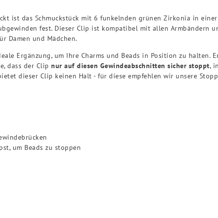
tückt ist das Schmuckstück mit 6 funkelnden grünen Zirkonia in eine
bgewinden fest. Dieser Clip ist kompatibel mit allen Armbändern u
 für Damen und Mädchen.
ideale Ergänzung, um Ihre Charms und Beads in Position zu halten. E
e, dass der Clip
nur auf diesen Gewindeabschnitten sicher stoppt
, 
tet dieser Clip keinen Halt - für diese empfehlen wir unsere Stop
windebrücken
pst, um Beads zu stoppen