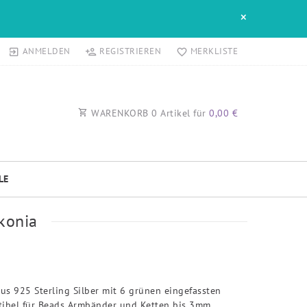
×
ANMELDEN
REGISTRIEREN
MERKLISTE
WARENKORB
0
Artikel für
0,00 €
LE
rkonia
us 925 Sterling Silber mit 6 grünen eingefassten
tibel für Beads Armbänder und Ketten bis 3mm